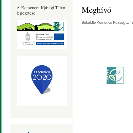
Község
Meghívó
A Kemencei Ifjúsági Tábor
Honlapja
fejlesztése
Beküldte
Kemence Község ...
- 