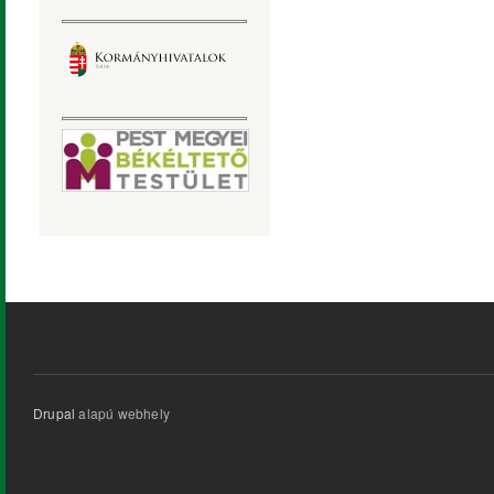
Drupal
alapú webhely