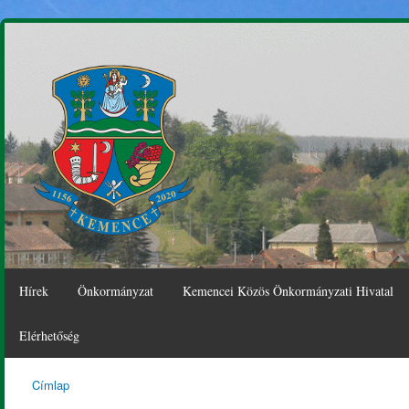
Ugr
tar
Hírek
Önkormányzat
Kemencei Közös Önkormányzati Hivatal
Elérhetőség
Címlap
Kemence
Jelenlegi hely