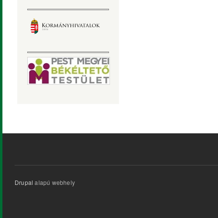
Drupal
alapú webhely