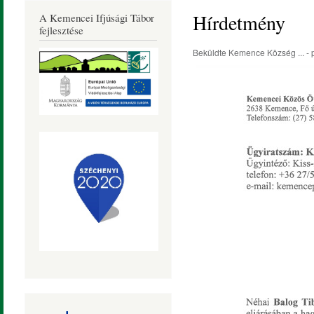
Község
Hírdetmény
A Kemencei Ifjúsági Tábor
Honlapja
fejlesztése
Beküldte
Kemence Község ...
- 