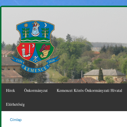
Ugr
tar
Hírek
Önkormányzat
Kemencei Közös Önkormányzati Hivatal
Elérhetőség
Címlap
Kemence
Jelenlegi hely