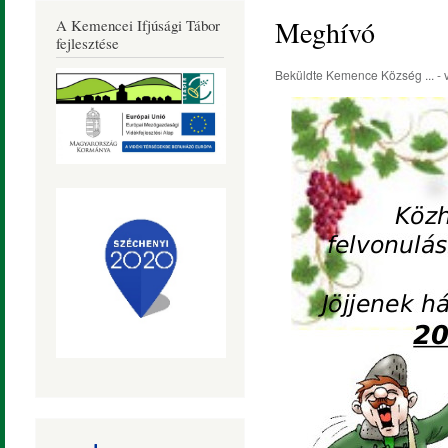
Község
Meghívó
A Kemencei Ifjúsági Tábor
Honlapja
fejlesztése
Beküldte
Kemence Község ...
- 