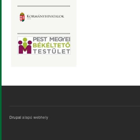
Drupal
alapú webhely