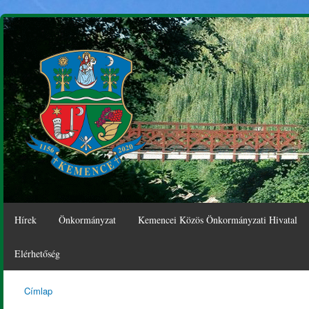
Ugr
tar
Hírek
Önkormányzat
Kemencei Közös Önkormányzati Hivatal
Elérhetőség
Címlap
Kemence
Jelenlegi hely