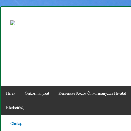
Ugr
tar
Hírek
Önkormányzat
Kemencei Közös Önkormányzati Hivatal
Elérhetőség
Címlap
Kemence
Jelenlegi hely