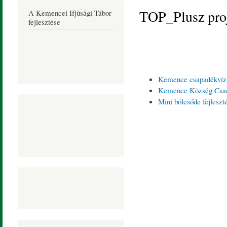
Község
TOP_Plusz pro
A Kemencei Ifjúsági Tábor
Honlapja
fejlesztése
Kemence csapadékvíz-
Kemence Község Csarna
Mini bölcsőde fejles