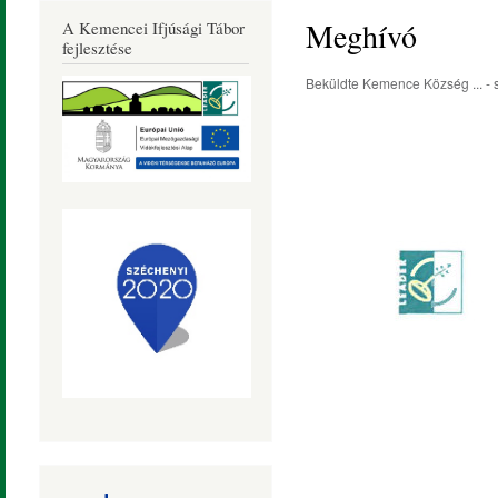
Község
Meghívó
A Kemencei Ifjúsági Tábor
Honlapja
fejlesztése
Beküldte
Kemence Község ...
- 