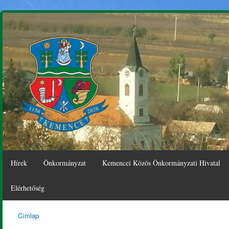
Ugr
tar
Hírek
Önkormányzat
Kemencei Közös Önkormányzati Hivatal
Elérhetőség
Címlap
Kemence
Jelenlegi hely