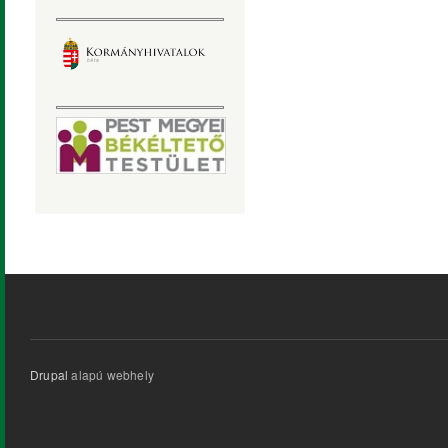
Drupal
alapú webhely