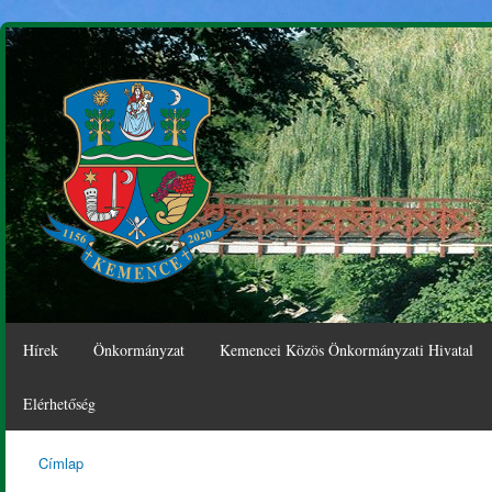
Ugr
tar
Hírek
Önkormányzat
Kemencei Közös Önkormányzati Hivatal
Elérhetőség
Címlap
Kemence
Jelenlegi hely