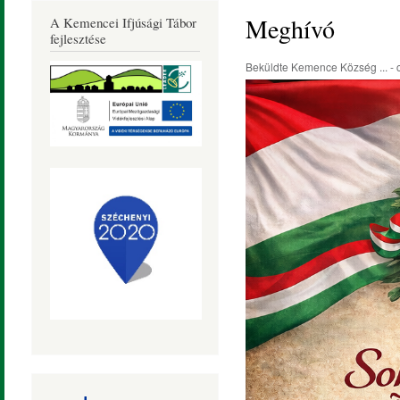
Község
Meghívó
A Kemencei Ifjúsági Tábor
Honlapja
fejlesztése
Beküldte
Kemence Község ...
- 