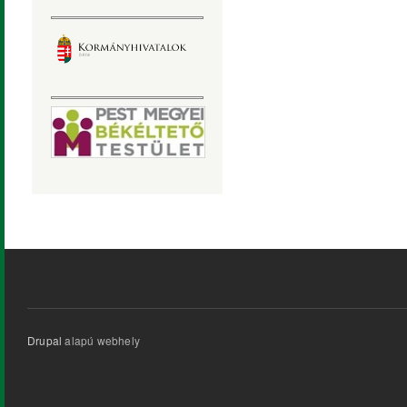
Drupal
alapú webhely