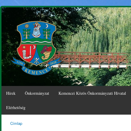
Ugr
tar
Hírek
Önkormányzat
Kemencei Közös Önkormányzati Hivatal
Elérhetőség
Címlap
Kemence
Jelenlegi hely