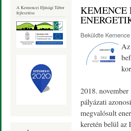
Község
KEMENCE 
A Kemencei Ifjúsági Tábor
Honlapja
fejlesztése
ENERGETI
Beküldte
Kemence 
Az
bef
kor
2018. november
pályázati azono
megvalósult ener
keretén belül az 