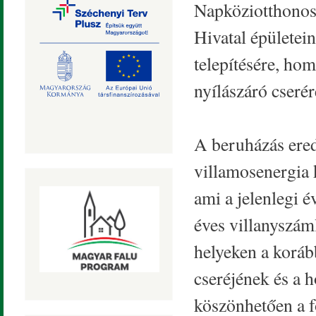
Napköziotthonos 
Hivatal épületei
telepítésére, ho
nyílászáró cserér
A beruházás ere
villamosenergia k
ami a jelenlegi é
éves villanyszám
helyeken a koráb
cseréjének és a 
köszönhetően a f