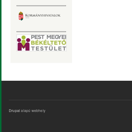
Drupal
alapú webhely