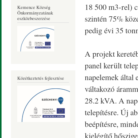
18 500 m3-rel) 
Kemence Község
Önkormányzatának
szintén 75% köze
eszközbeszerzése
pedig évi 35 ton
A projekt kereté
panel került tele
napelemek által e
Közétkeztetés fejlesztése
váltakozó áramm
28.2 kVA. A nape
telepítésre. Új a
beépítésre, mind
kielégítő hőszige