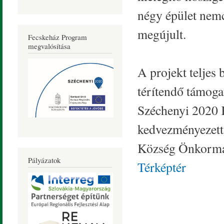
négy épület nemc
megújult.
Fecskeház Program
megvalósítása
A projekt teljes
térítendő támoga
Széchenyi 2020 
kedvezményezet
Község Önkormá
Pályázatok
Térképtér