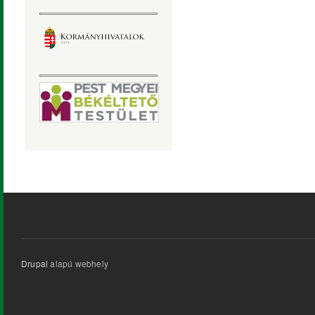
Drupal
alapú webhely