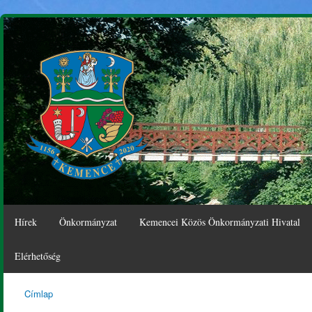
Ugr
tar
Hírek
Önkormányzat
Kemencei Közös Önkormányzati Hivatal
Elérhetőség
Címlap
Kemence
Jelenlegi hely