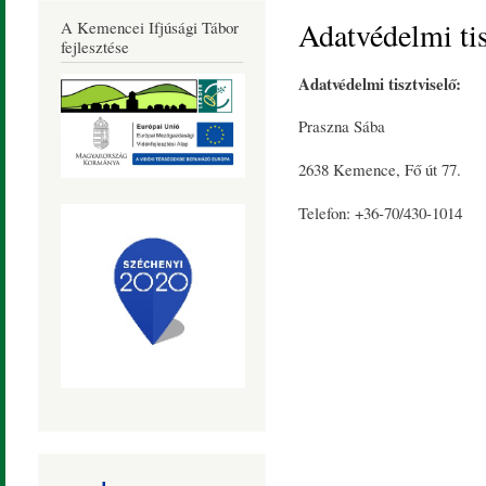
Község
Adatvédelmi tis
A Kemencei Ifjúsági Tábor
Honlapja
fejlesztése
Adatvédelmi tisztviselő:
Praszna Sába
2638 Kemence, Fő út 77.
Telefon: +36-70/430-1014