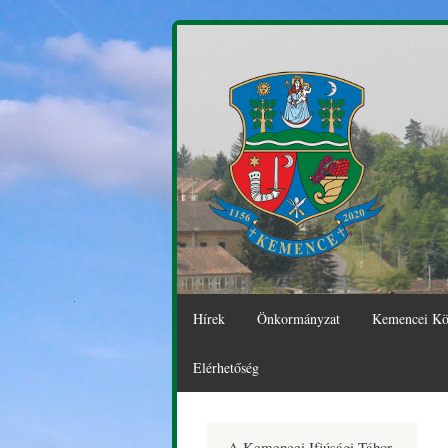
Hírek
Önkormányzat
Kemencei Kö
Elérhetőség
Kemence
A Kemencei Ifjúsági Tábor