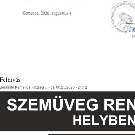
Felhívás
Beküldte
Kemence Község ...
- cs, 06/25/2026 - 21:42