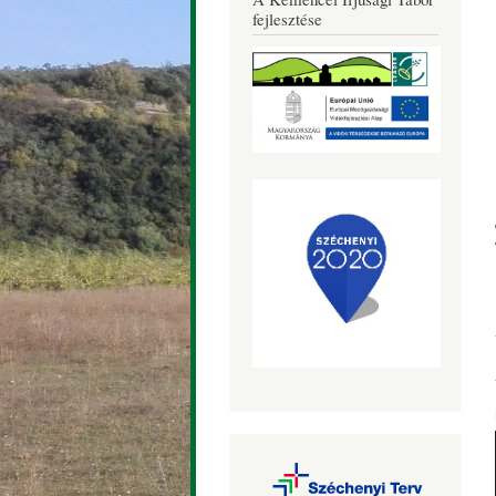
Község
fejlesztése
Honlapja