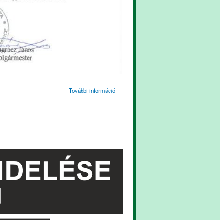
Vízkorlátozási
További információ
határozat
tartalommal
kapcsolatosan