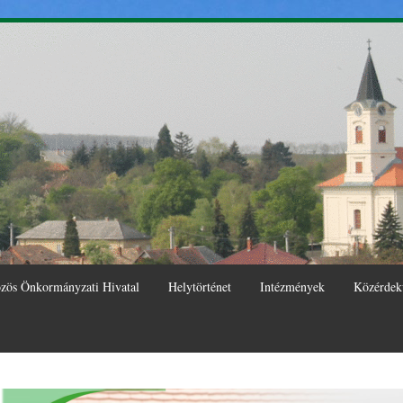
Ugrás a
tartalomra
zös Önkormányzati Hivatal
Helytörténet
Intézmények
Közérdek