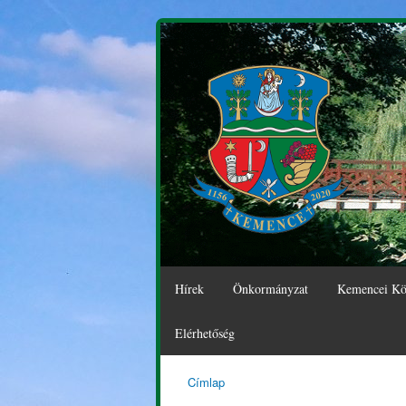
Hírek
Önkormányzat
Kemencei Kö
Elérhetőség
Címlap
Kemence
Jelenlegi hely