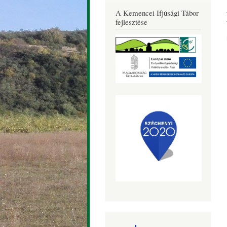
Község
A Kemencei Ifjúsági Tábor
Honlapja
fejlesztése