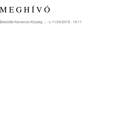
M E G H Í V Ó
Beküldte
Kemence Község ...
- v, 11/24/2019 - 19:11