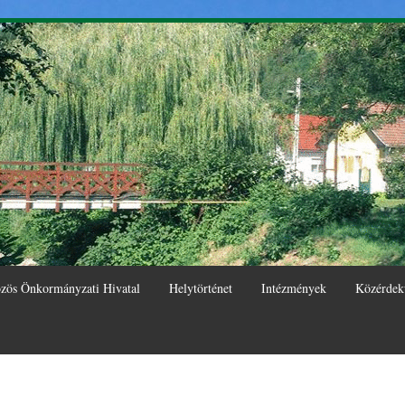
Ugrás a
tartalomra
zös Önkormányzati Hivatal
Helytörténet
Intézmények
Közérdek