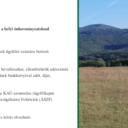
s a helyi önkormányzatoknál
ek ügyfelei számára biztosít
 bevallásaikat, ellenőrizhetik adószámla
tnek bankkártyával adót, díjat,
r a KAÜ-azonosítás (ügyfélkapus
Szolgáltatási Feltételek (ÁSZF)
 leírás olvasható.