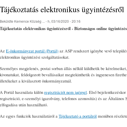
Tájékoztatás elektronikus ügyintézésről
Beküldte
Kemence Község ...
- h, 03/16/2020 - 20:16
Tájékoztatás elektronikus ügyintézésről - Biztonságos online ügyintézé
Az
E-önkormányzat portál (Portál)
az ASP rendszert igénybe vevő település
elektronikus ügyintézési szolgáltatásokat.
Személyes megjelenés, postai sorban állás nélkül küldhetik be kérelmeiket,
kivonatukat, feldolgozott bevallásaikat megtekinthetik és ingyenesen fizethe
illetékeket a kiválasztott önkormányzatnál.
A Portál használata külön
regisztrációt nem igényel
. Első bejelentkezésko
regisztráció, e-személyi igazolvány, telefonos azonosítás) és az Általános 
elfogadása után használható.
Az egyes funkciók használatáról a
Tájékoztató a portálról
menüben részletes