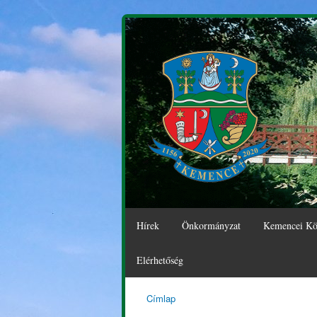
Hírek
Önkormányzat
Kemencei Kö
Elérhetőség
Címlap
Kemence
Jelenlegi hely