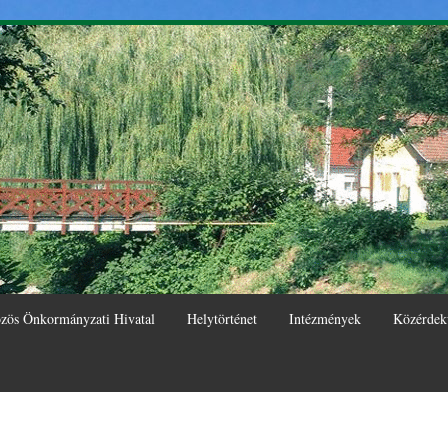
Ugrás a
tartalomra
zös Önkormányzati Hivatal
Helytörténet
Intézmények
Közérdek