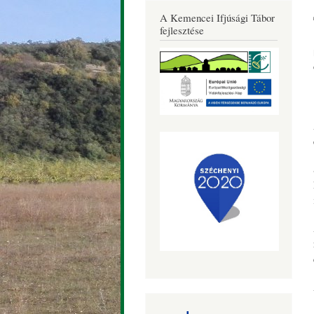
Község
A Kemencei Ifjúsági Tábor
Honlapja
fejlesztése