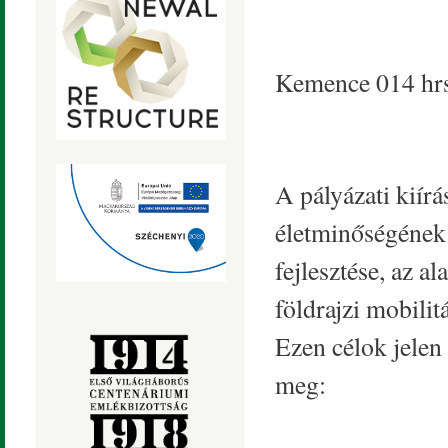
Kemence 014 hrs
A pályázati kiírá
életminőségének 
fejlesztése, az a
földrajzi mobilit
Ezen célok jelen
meg: