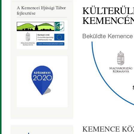
Község
KÜLTERÜLE
A Kemencei Ifjúsági Tábor
Honlapja
fejlesztése
KEMENCÉ
Beküldte
Kemence 
KEMENCE KÖ