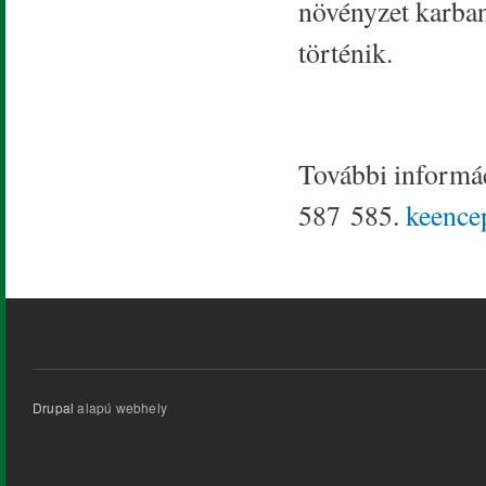
növényzet karba
történik.
További informá
587 585.
keenc
Drupal
alapú webhely