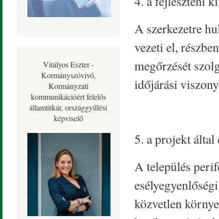
4. a fejleszteni 
A szerkezetre hu
vezeti el, részbe
megőrzését szolg
Vitályos Eszter -
Kormányszóvivő,
időjárási viszon
Kormányzati
kommunikációért felelős
államtitkár, országgyűlési
képviselő
5. a projekt által
A település perif
esélyegyenlőségi
közvetlen környe