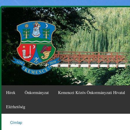
Ugr
tar
Hírek
Önkormányzat
Kemencei Közös Önkormányzati Hivatal
Elérhetőség
Címlap
Kemence
Jelenlegi hely