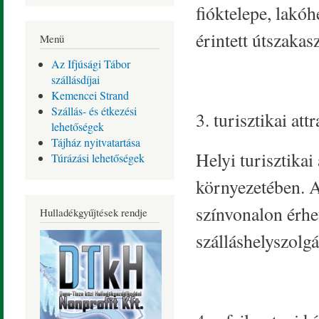
fióktelepe, lakóhe
érintett útszakas
Menü
Az Ifjúsági Tábor
szállásdíjai
Kemencei Strand
Szállás- és étkezési
3. turisztikai a
lehetőségek
Tájház nyitvatartása
Helyi turisztikai
Túrázási lehetőségek
környezetében. A
színvonalon érhet
Hulladékgyűjtések rendje
szálláshelyszolgá