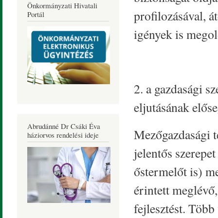
Önkormányzati Hivatali
profilozásával, át
Portál
igények is mego
2. a gazdasági s
eljutásának előse
Abrudánné Dr Csáki Éva
Mezőgazdasági te
háziorvos rendelési ideje
jelentős szerepe
őstermelőt is) m
érintett meglévő,
fejlesztést. Több