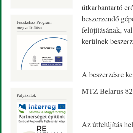
útkarbantartó er
beszerzendő gépe
Fecskeház Program
megvalósítása
felújításának, va
kerülnek beszerz
A beszerzésre ke
MTZ Belarus 820 
Pályázatok
Az útfelújítás he