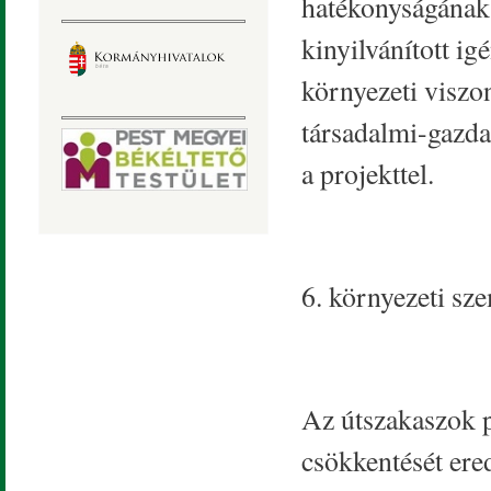
hatékonyságának m
kinyilvánított ig
környezeti viszon
társadalmi-gazda
a projekttel.
6. környezeti s
Az útszakaszok p
csökkentését ere