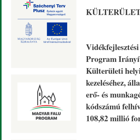
KÜLTERÜLET
Vidékfejlesztési
Program Irányít
Külterületi hely
kezeléséhez, ál
erő- és munkagé
kódszámú felhí
108,82 millió fo