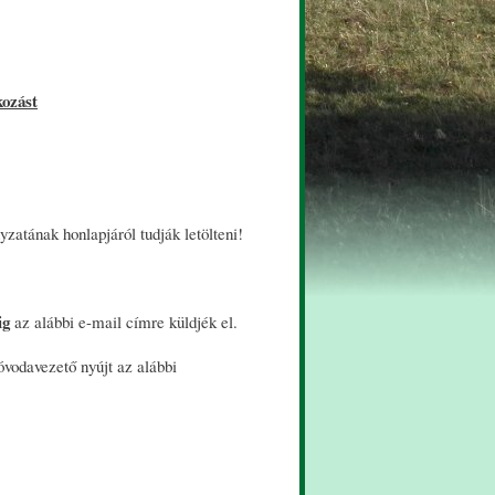
kozást
tának honlapjáról tudják letölteni!
ig
az alábbi e-mail címre küldjék el.
óvodavezető nyújt az alábbi