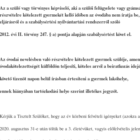
Az a szülő vagy törvényes képviselő, aki a szülői felügyelete vagy gyámsá
részvételre kötelezett gyermekét kellő időben az óvodába nem íratja be,
eljárásról és a szabálysértési nyilvántartási rendszerről szóló
2012. évi II. törvény 247. § a) pontja alapján szabálysértést követ el.
Az óvodai nevelésben való részvételre kötelezett gyermek szülője, am
óvodakötelezettségét külföldön teljesíti, köteles arról a beiratkozás ide
követő tizenöt napon belül írásban értesíteni a gyermek lakóhelye,
ennek hiányában tartózkodási helye szerint illetékes jegyzőt.
Kérjük a Tisztelt Szülőket, hogy az év közbeni felvételi igényeket (azokra
2020. augusztus 31-e után töltik be a 3. életévüket, vagyis előfelvételis jele