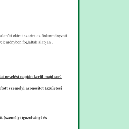
alapító okirat szerint az önkormányzati
 véleményben foglaltak alapján .
i nevelési napján kerül majd sor!
tott személyi azonosítót (születési
át (személyi igazolványt és