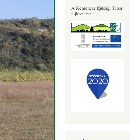
Község
A Kemencei Ifjúsági Tábor
Honlapja
fejlesztése