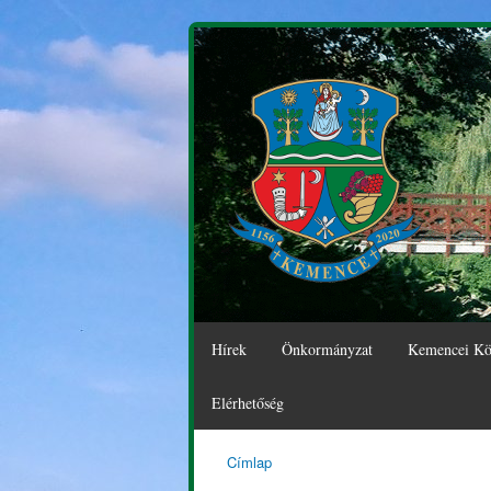
Hírek
Önkormányzat
Kemencei Kö
Elérhetőség
Címlap
Kemence
Jelenlegi hely