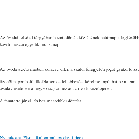
Az óvodai felvétel tárgyában hozott döntés közlésének határnapja legkésőbb 
követő huszonegyedik munkanap.
Az óvodavezető írásbeli döntése ellen a szülői felügyeleti jogot gyakorló sz
tizenöt napon belül illetékmentes fellebbezési kérelmet nyújthat be a fennt
óvodák esetében a jegyzőhöz) címezve az óvoda vezetőjénél.
A fenntartó jár el, és hoz másodfokú döntést.
Nyilatkozat_Elso_alkalommal_ovodas-1.docx