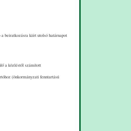
a beiratkozásra kiírt utolsó határnapot
ülő a közléstől számított
artóhoz (önkormányzati fenntartású