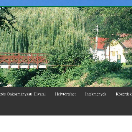
Ugrás a
tartalomra
zös Önkormányzati Hivatal
Helytörténet
Intézmények
Közérdek