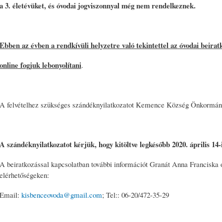
a 3. életévüket, és óvodai jogviszonnyal még nem rendelkeznek.
Ebben az évben a rendkívüli helyzetre való tekintettel az óvodai beirat
online fogjuk lebonyolítani
.
A felvételhez szükséges szándéknyilatkozatot Kemence Község Önkormányza
A szándéknyilatkozatot kérjük, hogy kitöltve legkésőbb 2020. április 14-
A beiratkozással kapcsolatban további információt Granát Anna Franciska 
elérhetőségeken:
Email:
kisbenceovoda@gmail.com
; Tel:: 06-20/472-35-29