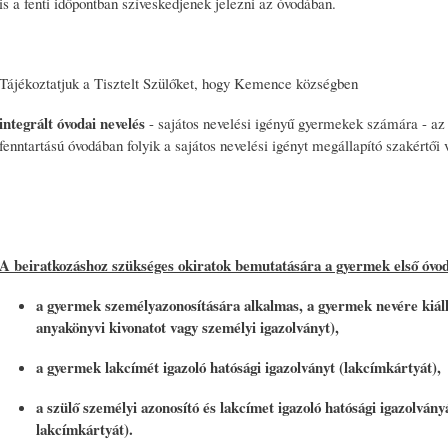
is a fenti időpontban szíveskedjenek jelezni az óvodában.
Tájékoztatjuk a Tisztelt Szülőket, hogy Kemence községben
integrált óvodai nevelés
- sajátos nevelési igényű gyermekek számára - az 
fenntartású óvodában folyik a sajátos nevelési igényt megállapító szakértői
A beiratkozáshoz szükséges okiratok bemutatására a gyermek első óvoda
a gyermek személyazonosítására alkalmas, a gyermek nevére kiállí
anyakönyvi kivonatot vagy személyi igazolványt),
a gyermek lakcímét igazoló hatósági igazolványt (lakcímkártyát),
a szülő személyi azonosító és lakcímet igazoló hatósági igazolvány
lakcímkártyát).