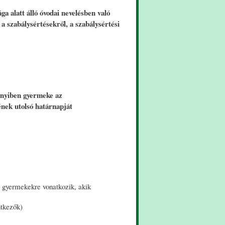
ga alatt álló óvodai nevelésben való
 a szabálysértésekről, a szabálysértési
ennyiben gyermeke az
jének utolsó határnapját
 a gyermekekre vonatkozik, akik
ntkezők)