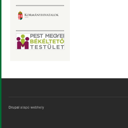
Drupal
alapú webhely