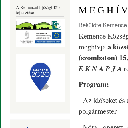
Község
M E G H Í 
A Kemencei Ifjúsági Tábor
Honlapja
fejlesztése
Beküldte
Kemence 
Kemence Község Ö
a közsé
meghívja
(szombaton) 15,
E K N A P J A
r
Program:
- Az időseket és
polgármester
- Nóta-, operett