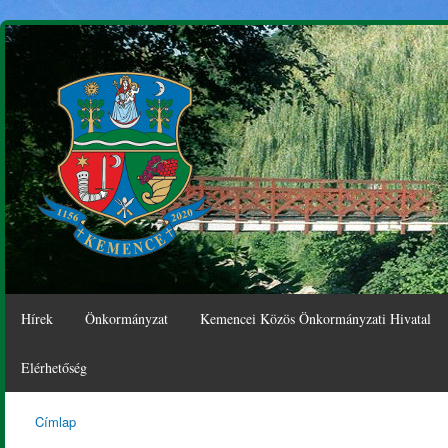
Ugr
tar
Hírek
Önkormányzat
Kemencei Közös Önkormányzati Hivatal
Elérhetőség
Címlap
Kemence
Jelenlegi hely