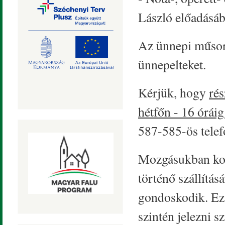
László előadásá
Az ünnepi műsor 
ünnepelteket.
Kérjük, hogy
rés
hétfőn - 16 óráig
587-585-ös telef
Mozgásukban korl
történő szállítás
gondoskodik. Ez 
szintén jelezni s