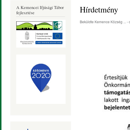
Község
Hírdetmény
A Kemencei Ifjúsági Tábor
Honlapja
fejlesztése
Beküldte
Kemence Község ...
- 