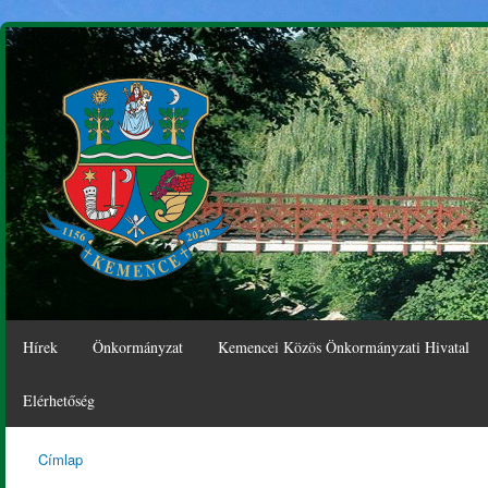
Ugr
tar
Hírek
Önkormányzat
Kemencei Közös Önkormányzati Hivatal
Elérhetőség
Címlap
Kemence
Jelenlegi hely