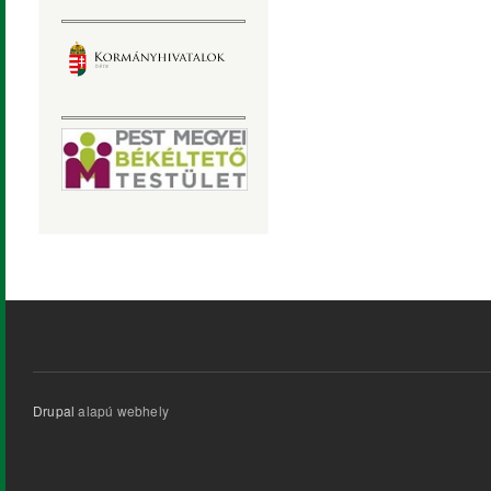
Drupal
alapú webhely