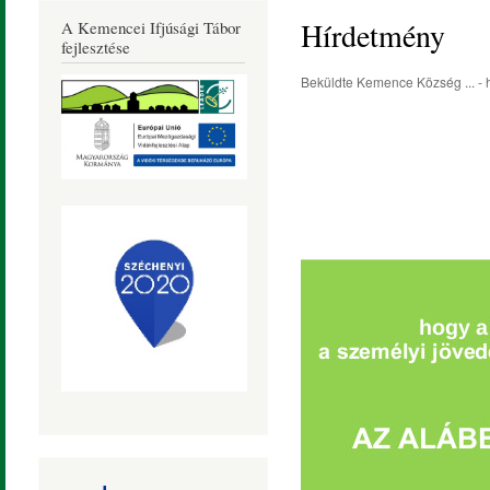
Község
Hírdetmény
A Kemencei Ifjúsági Tábor
Honlapja
fejlesztése
Beküldte
Kemence Község ...
- 