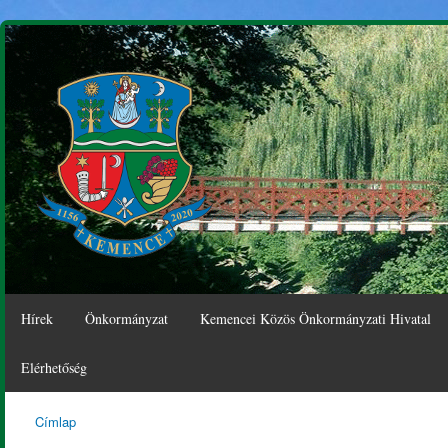
Ugr
tar
Hírek
Önkormányzat
Kemencei Közös Önkormányzati Hivatal
Elérhetőség
Címlap
Kemence
Jelenlegi hely