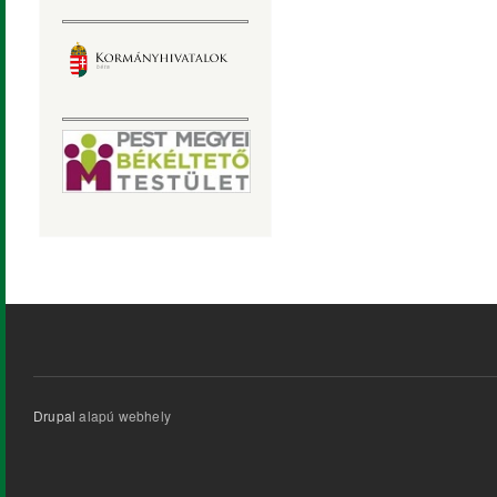
Drupal
alapú webhely