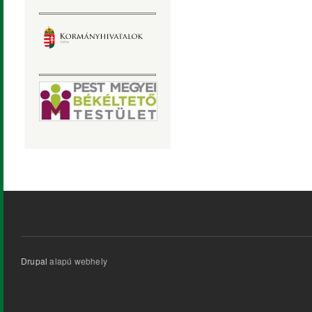
Drupal
alapú webhely