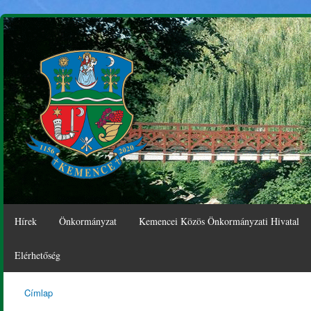
Ugr
tar
Hírek
Önkormányzat
Kemencei Közös Önkormányzati Hivatal
Elérhetőség
Címlap
Kemence
Jelenlegi hely