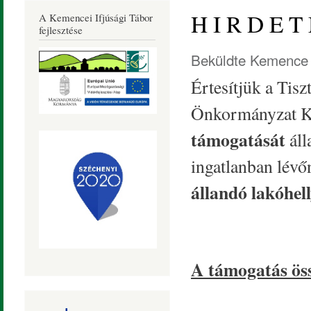
Község
H I R D E T
A Kemencei Ifjúsági Tábor
Honlapja
fejlesztése
Beküldte
Kemence 
Értesítjük a Tis
Önkormányzat Ké
támogatását
áll
ingatlanban lévő
állandó lakóhell
A támogatás öss