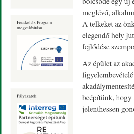
bölcsőde egy új é
meglévő, alkalma
A telkeket az ön
Fecskeház Program
megvalósítása
elegendő hely ju
fejlődése szempo
Az épület az ak
figyelembevételé
akadálymentesíté
beépítünk, hogy 
Pályázatok
jelenthessen gon