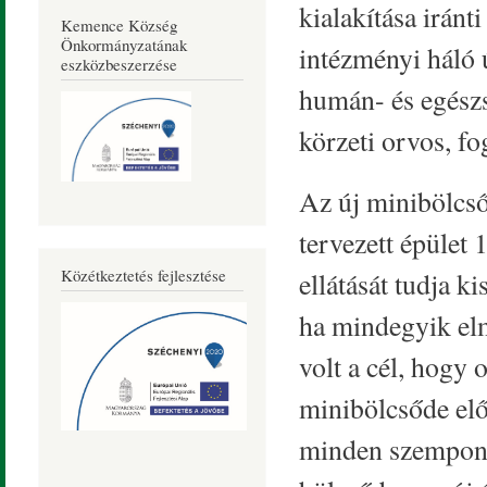
kialakítása iránt
Kemence Község
Önkormányzatának
intézményi háló 
eszközbeszerzése
humán- és egészs
körzeti orvos, fo
Az új minibölcső
tervezett épület
Közétkeztetés fejlesztése
ellátását tudja k
ha mindegyik elm
volt a cél, hogy
minibölcsőde elő
minden szempont