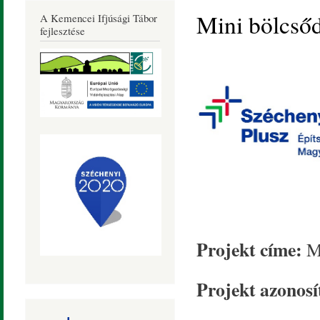
Község
Mini bölcsőd
A Kemencei Ifjúsági Tábor
Honlapja
fejlesztése
Projekt címe:
Mi
Projekt azonosí