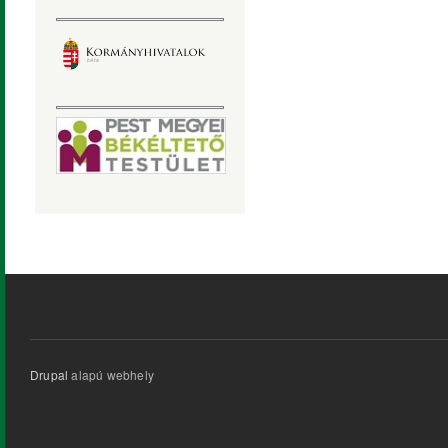
Drupal
alapú webhely