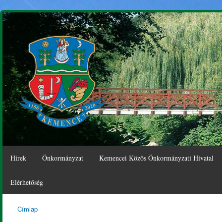
Ugr
tar
Hírek
Önkormányzat
Kemencei Közös Önkormányzati Hivatal
Elérhetőség
Címlap
Kemence
Jelenlegi hely