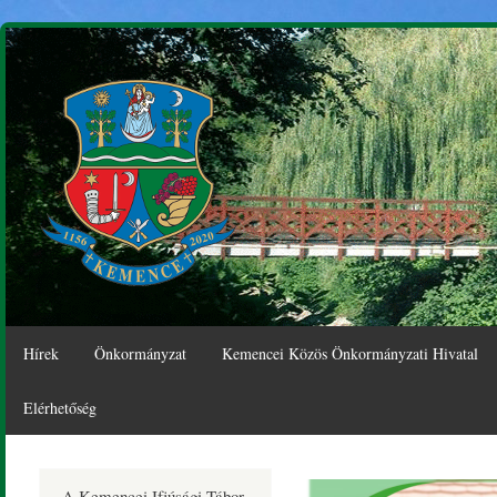
Ugr
tar
Hírek
Önkormányzat
Kemencei Közös Önkormányzati Hivatal
Elérhetőség
Kemence
A Kemencei Ifjúsági Tábor