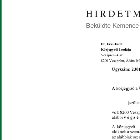
H I R D E T M
Beküldte
Kemence 