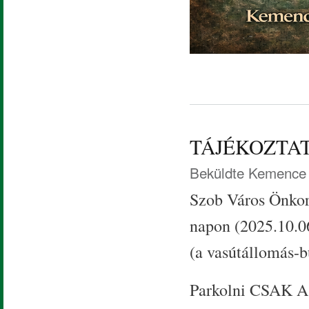
TÁJÉKOZTA
Beküldte
Kemence 
Szob Város Önkor
napon (2025.10.06
(a vasútállomás-bu
Parkolni CSAK 