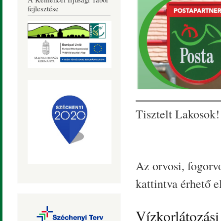
Község
fejlesztése
Honlapja
Tisztelt Lakosok!
Az orvosi, fogorvo
kattintva érhető el
Vízkorlátozási