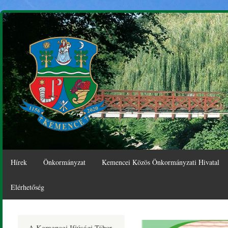
Ugr
tar
Hírek
Önkormányzat
Kemencei Közös Önkormányzati Hivatal
Elérhetőség
Kemence
A Kemencei Ifjúsági Tábor