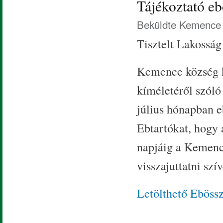
Tájékoztató eb
Beküldte
Kemence 
Tisztelt Lakosság
Kemence község kö
kíméletéről szóló
július hónapban eb
Ebtartókat, hogy 
napjáig a Kemenc
visszajuttatni szí
Letölthető Ebössz