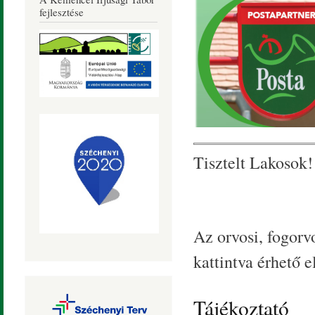
Község
fejlesztése
Honlapja
Tisztelt Lakosok!
Az orvosi, fogorvo
kattintva érhető el
Tájékoztató