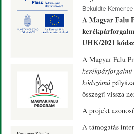
Beküldte
Kemence 
A Magyar Falu P
kerékpárforgalmi
UHK/2021 kódsz
A Magyar Falu Pr
kerékpárforgalmi
kódszámú
pályáz
összegű vissza ne
A projekt azonos
A támogatás inte
Kemence Község