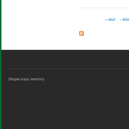
« első
‹ elő
Oldalak
Drupal
alapú webhely