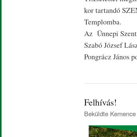
kor tartandó SZ
Templomba.
Az Ünnepi Szentm
Szabó József Lás
Pongrácz János p
Felhívás!
Beküldte
Kemence 