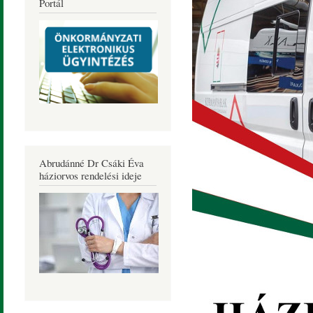
Portál
Abrudánné Dr Csáki Éva
háziorvos rendelési ideje