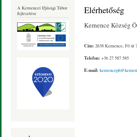
Község
Elérhetőség
A Kemencei Ifjúsági Tábor
Honlapja
fejlesztése
Kemence Község Ö
Cím:
2638 Kemence, Fő út 7
Telefon:
+36 27 587 585
E-mail:
kemenceph@kemen