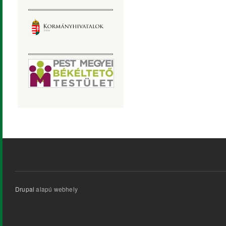
Drupal
alapú webhely