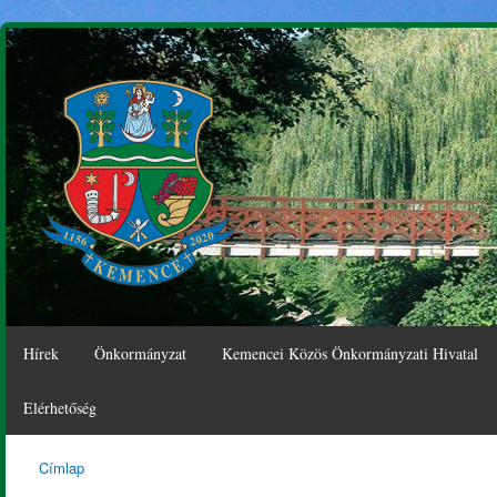
Ugr
tar
Hírek
Önkormányzat
Kemencei Közös Önkormányzati Hivatal
Elérhetőség
Címlap
Kemence
Jelenlegi hely