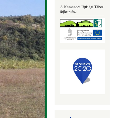
Község
A Kemencei Ifjúsági Tábor
Honlapja
fejlesztése