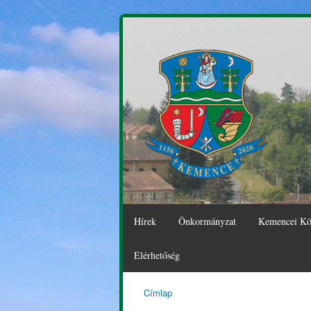
Hírek
Önkormányzat
Kemencei Kö
Elérhetőség
Címlap
Kemence
Jelenlegi hely