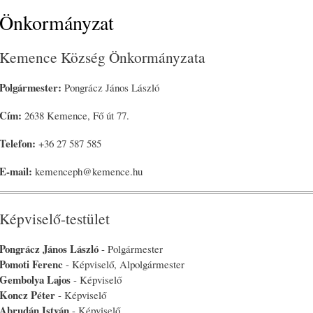
Önkormányzat
Kemence Község Önkormányzata
Polgármester:
Pongrácz János László
Cím:
2638 Kemence, Fő út 77.
Telefon:
+36 27 587 585
E-mail:
kemenceph@kemence.hu
Képviselő-testület
Pongrácz János László
- Polgármester
Pomoti Ferenc
- Képviselő, Alpolgármester
Gembolya Lajos
- Képviselő
Koncz Péter
- Képviselő
Abrudán István
- Képviselő