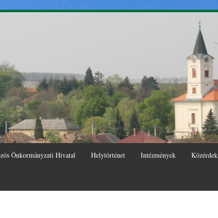
Ugrás a
tartalomra
zös Önkormányzati Hivatal
Helytörténet
Intézmények
Közérdek