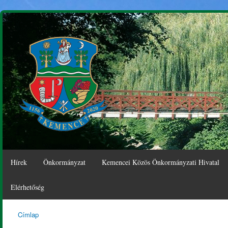
Ugr
tar
Hírek
Önkormányzat
Kemencei Közös Önkormányzati Hivatal
Elérhetőség
Címlap
Kemence
Jelenlegi hely