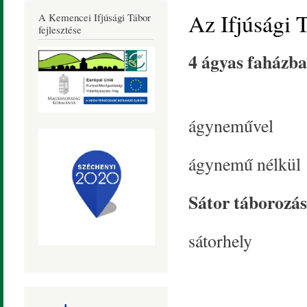
Község
Az Ifjúsági T
A Kemencei Ifjúsági Tábor
Honlapja
fejlesztése
4 ágyas faházba
ágyneművel 4
ágynemű nélkül 
Sátor táborozás
sátorhely 2.5