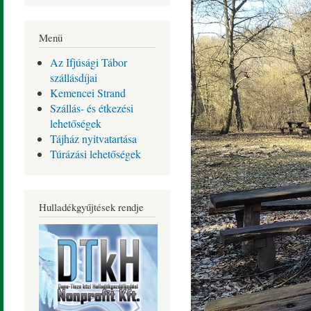
Menü
Az Ifjúsági Tábor
szállásdíjai
Kemencei Strand
Szállás- és étkezési
lehetőségek
Tájház nyitvatartása
Túrázási lehetőségek
Hulladékgyűjtések rendje