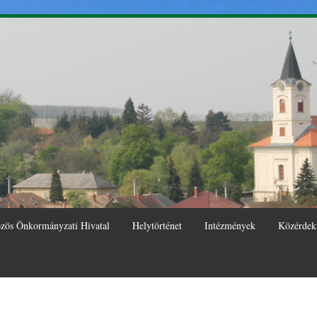
Ugrás a
tartalomra
zös Önkormányzati Hivatal
Helytörténet
Intézmények
Közérdek