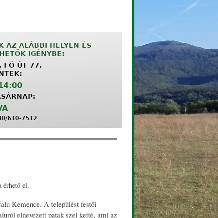
 érhető el.
falu Kemence. A települést festői
luról elnevezett patak szel ketté, ami az