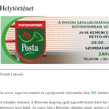
Helytörténet
Tisztelt Lakosok!
Az orvosi, fogorvosi rendelés és a gyógyszertár nyitvatartási ideje
IDE
kattintva
A település története A Börzsöny hegység egyik legszebb helyén fekvő kis 
környezet veszi körül. Az egész falu a Börzsöny oldalába simul, melyet a fa