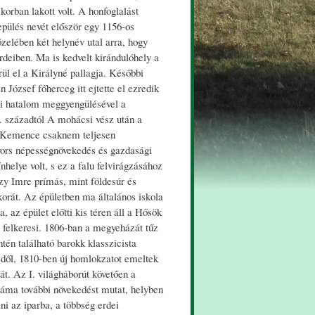
korban lakott volt. A honfoglalást
epülés nevét először egy 1156-os
zelében két helynév utal arra, hogy
rdeiben. Ma is kedvelt kirándulóhely a
rül el a Királyné pallagja. Későbbi
József főherceg itt ejtette el ezredik
ti hatalom meggyengülésével a
. századtól A mohácsi vész után a
rra Kemence csaknem teljesen
 gyors népességnövekedés és gazdasági
helye volt, s ez a falu felvirágzásához
zy Imre prímás, mint földesúr és
korát. Az épületben ma általános iskola
, az épület előtti kis téren áll a Hősök
s felkeresi. 1806-ban a megyeházát tűz
tén található barokk klasszicista
edől, 1810-ben új homlokzatot emeltek
át. Az I. világháborút követően a
 száma további növekedést mutat, helyben
i az iparba, a többség erdei