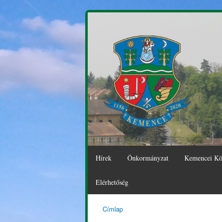
Hírek
Önkormányzat
Kemencei Kö
Elérhetőség
Címlap
Kemence
Jelenlegi hely