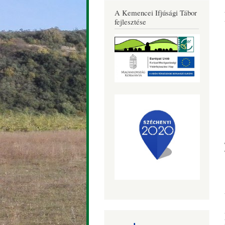
Község
A Kemencei Ifjúsági Tábor
Honlapja
fejlesztése