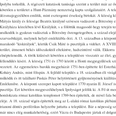
Ipolyba torkollik. A régészeti kutatások tanúsága szerint a terület már az ős
követően a területet a Hunt-Pázmány nemzetség kapta szolgálataiért. A tel
dézsmajegyzékben említik, mint esztergomi érsekség birtokát. A község kö
Mátyás király és felesége Beatrix királynő szívesen vadászott a Börzsöny e
Királyháza közelében lévő Királykút, s a fölöttük magasodó hegy tetején te
uralkodók is gyakran vadásztak a Börzsöny ősrengetegeiben, a század elején 
szarvasbikáját, melynek helyét emléktábla őrzi. A 13. században a közpon
marakodó "kiskirályok", köztük Csák Máté is pusztítják a vidéket. A XVIII
terület, átmeneti békés időszakoktól eltekintve, hadszíntérré válik. Ekko
elnéptelenedik. A török kiűzését követően a településre visszatér az élet,
fellendülés kíséri. A község 1751 és 1793 között a Honti megyegyűlések szín
vezetett. Az egyemeletes barokk megyeházát 1751-ben építtette fel Esterhá
Koháry András, mint főispán. A fejlődő település a 18. században éli virág
működik és itt található Puskás Péter helytörténeti gyűjteményének kiállítása
Emlékműve. A központi szerepet kapott települést 1770 nyarán II. József i
pusztítja. Ezt követően megyeszékhelynek Ipolyságot jelölik ki. A Fő út men
homlokzata római katolikus templomot 1769-ben építették, de mivel fala b
eléje. A 18. század végén építették meg az L-alakú római katolikus plébáni
trianoni döntés periférikus helyzetbe juttatta a települést. Bár a népesség
már nincs elég munkalehetőség, ezért Vácra és Budapestre jártak el dolgozn