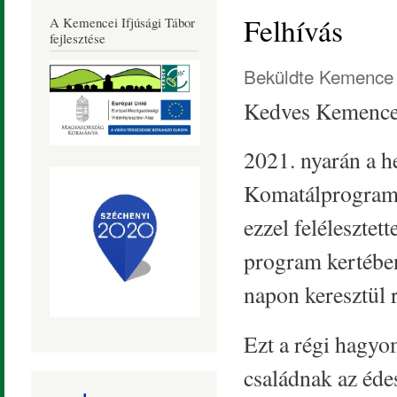
Község
Felhívás
A Kemencei Ifjúsági Tábor
Honlapja
fejlesztése
Beküldte
Kemence 
Kedves Kemence
2021. nyarán a 
Komatálprogram 
ezzel feléleszte
program kertében
napon keresztül 
Ezt a régi hagyo
családnak az éde