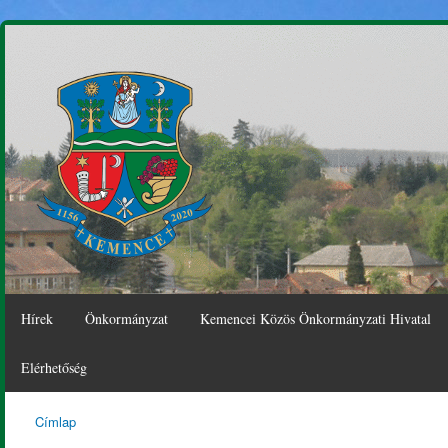
Ugr
tar
Hírek
Önkormányzat
Kemencei Közös Önkormányzati Hivatal
Elérhetőség
Címlap
Kemence
Jelenlegi hely