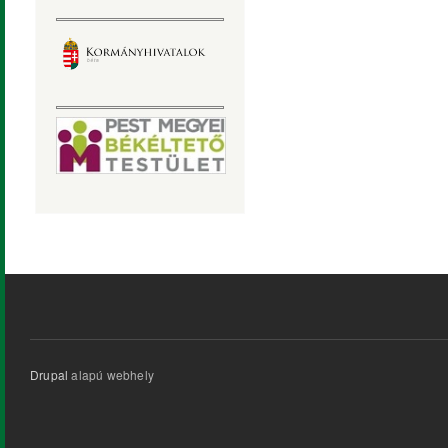
Drupal
alapú webhely