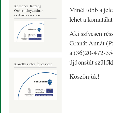
Kemence Község
Minél több a jel
Önkormányzatának
eszközbeszerzése
lehet a komatálat
Aki szívesen rés
Granát Annát (P
a (36)20-472-35
újdonsült szülőkk
Közétkeztetés fejlesztése
Köszönjük!