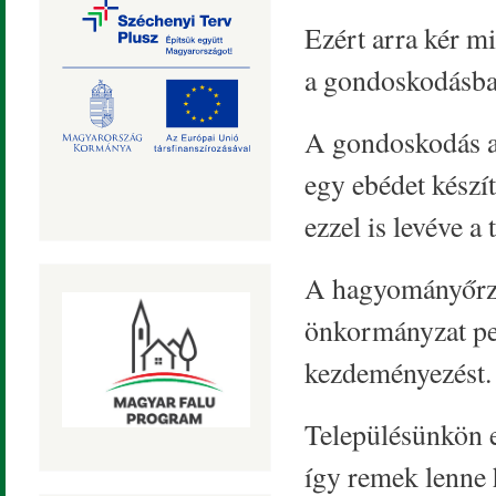
Ezért arra kér m
a gondoskodásban
A gondoskodás ab
egy ebédet készít
ezzel is levéve a 
A hagyományőrző 
önkormányzat ped
kezdeményezést.
Településünkön 
így remek lenne 