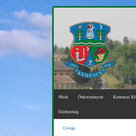
Hírek
Önkormányzat
Kemencei Kö
Elérhetőség
Címlap
Kemence
Jelenlegi hely