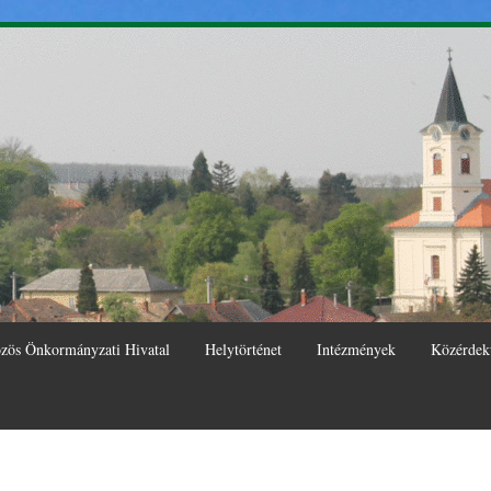
Ugrás a
tartalomra
zös Önkormányzati Hivatal
Helytörténet
Intézmények
Közérdek