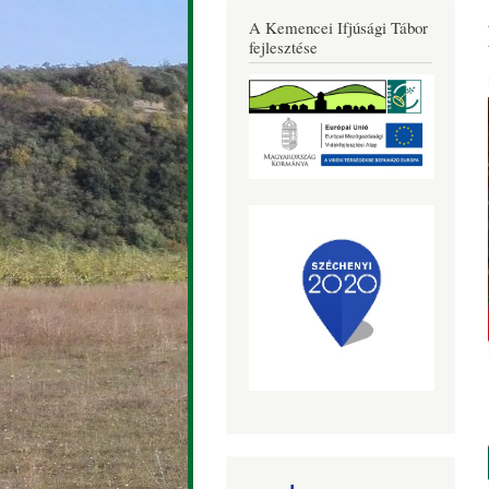
Község
A Kemencei Ifjúsági Tábor
Honlapja
fejlesztése