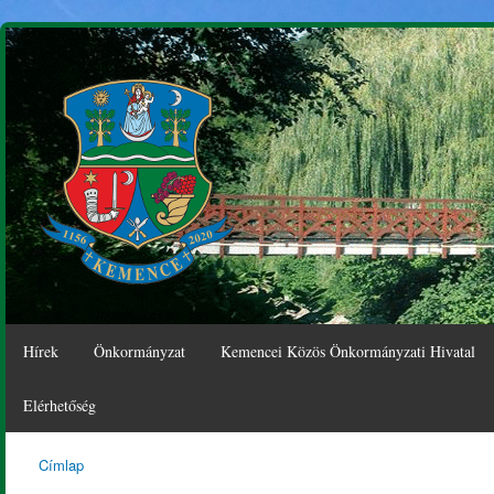
Ugr
tar
Hírek
Önkormányzat
Kemencei Közös Önkormányzati Hivatal
Elérhetőség
Címlap
Kemence
Jelenlegi hely