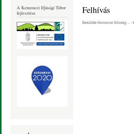
Község
Felhívás
A Kemencei Ifjúsági Tábor
Honlapja
fejlesztése
Beküldte
Kemence Község ...
- 