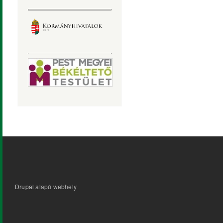
Drupal
alapú webhely